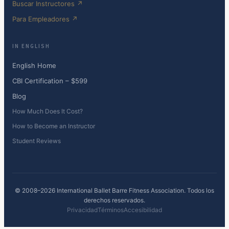
Buscar Instructores ↗
Para Empleadores ↗
IN ENGLISH
English Home
CBI Certification – $599
Blog
How Much Does It Cost?
How to Become an Instructor
Student Reviews
© 2008–2026 International Ballet Barre Fitness Association. Todos los
derechos reservados.
Privacidad
Términos
Accesibilidad