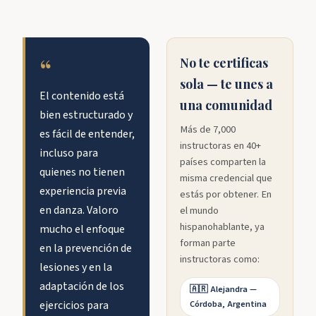
“
No te certificas
sola — te unes a
El contenido está
una comunidad
bien estructurado y
Más de 7,000
es fácil de entender,
instructoras en 40+
incluso para
países comparten la
quienes no tienen
misma credencial que
experiencia previa
estás por obtener. En
en danza. Valoro
el mundo
hispanohablante, ya
mucho el enfoque
forman parte
en la prevención de
instructoras como:
lesiones y en la
adaptación de los
🇦🇷 Alejandra —
ejercicios para
Córdoba, Argentina