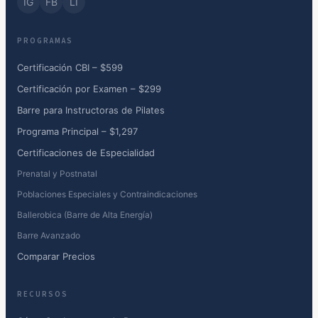
IG
FB
LI
PROGRAMAS
Certificación CBI – $599
Certificación por Examen – $299
Barre para Instructoras de Pilates
Programa Principal – $1,297
Certificaciones de Especialidad
Prenatal y Postnatal
Poblaciones Especiales y Contraindicaciones
Ballerobica (Barre de Alta Energía)
Barre Avanzado
Comparar Precios
RECURSOS